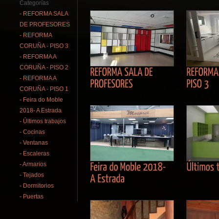
Categorías
- REFORMA SALA
DE PROFESORES
- REFORMA
CORUÑA - PISO 3
- REFORMA A
CORUÑA - PISO 2
- REFORMA A
CORUÑA - PISO 1
- Feira do Moble
2018- A Estrada
- Últimos trabajos
- Cocinas
- Ventanas
- Escaleras
- Armarios
- Tejados
- Dormitorios
- Puertas